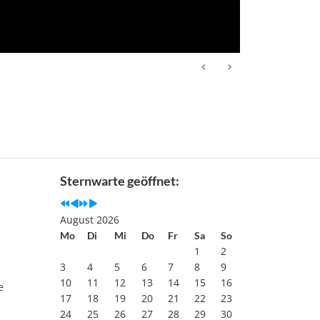
Previous
Previous
Next
Next
Year
Month
Year
Month
Sternwarte geöffnet:
August 2026
Mo
Di
Mi
Do
Fr
Sa
So
1
2
3
4
5
6
7
8
9
m
10
11
12
13
14
15
16
e
17
18
19
20
21
22
23
24
25
26
27
28
29
30