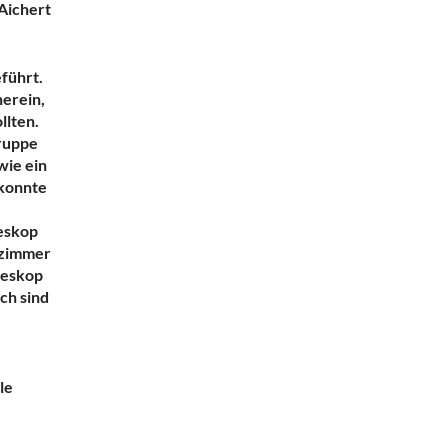
Aichert
führt.
erein,
llten.
ruppe
wie ein
 konnte
leskop
nzimmer
leskop
ch sind
le