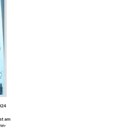
024
ist am
nn-