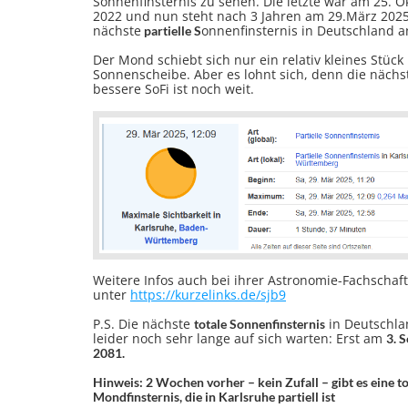
Sonnenfinsternis
zu sehen. Die letzte war am 25.
O
2022
und nun steht nach 3 Jahren am 29.März 2025
nächste
onnenfinsternis
in Deutschland a
partielle S
Der Mond schiebt sich nur ein relativ kleines Stück
Sonnenscheibe. Aber es lohnt sich, denn die nächs
bessere SoFi ist noch weit.
Weitere Infos auch bei ihrer Astronomie-Fachschaf
unter
https://kurzelinks.de/sjb9
P.S. Die nächste
in Deutschla
totale Sonnenfinsternis
leider noch sehr lange auf sich warten: Erst am
3. 
2081.
Hinweis: 2 Wochen vorher – kein Zufall – gibt es eine to
Mondfinsternis, die in Karlsruhe partiell ist