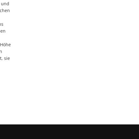
e und
schen
ns
len
e Höhe
n
, sie