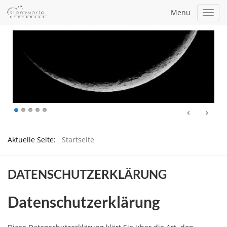
Menu
Toggl
navig
Aktuelle Seite:
Startseite
DATENSCHUTZERKLÄRUNG
Datenschutzerklärung
Diese Datenschutzerklärung klärt Sie über die Art, den