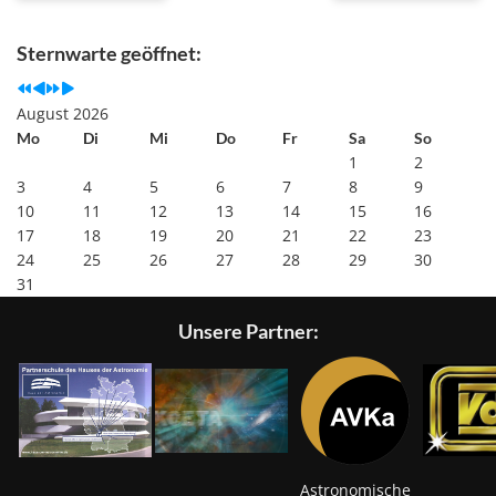
Previous
Previous
Next
Next
Year
Month
Year
Month
Sternwarte geöffnet:
August 2026
Mo
Di
Mi
Do
Fr
Sa
So
1
2
3
4
5
6
7
8
9
10
11
12
13
14
15
16
17
18
19
20
21
22
23
24
25
26
27
28
29
30
31
Unsere Partner:
Astronomische